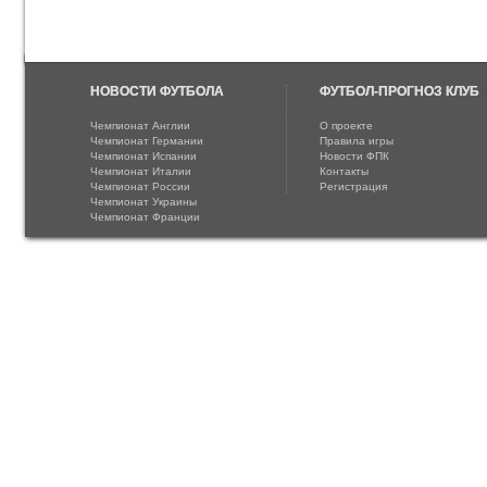
НОВОСТИ ФУТБОЛА
ФУТБОЛ-ПРОГНОЗ КЛУБ
Чемпионат Англии
О проекте
Чемпионат Германии
Правила игры
Чемпионат Испании
Новости ФПК
Чемпионат Италии
Контакты
Чемпионат России
Регистрация
Чемпионат Украины
Чемпионат Франции