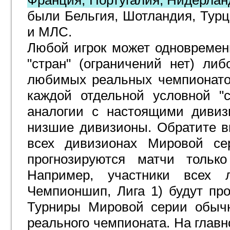
Франция, Португалия, Нидерлан
были Бельгия, Шотландия, Турц
и МЛС
.
Любой игрок может одновремен
"стран" (ограничений нет) ли
любимых реальных чемпионатов
каждой отдельной условной "
аналогии с настоящими дивиз
низшие дивизионы. Обратите в
всех дивизионах Мировой сер
прогнозируются матчи тольк
Например, участники всех л
Чемпионшип, Лига 1) будут пр
Турниры Мировой серии обычн
реального чемпионата. На глав