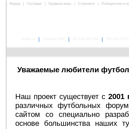
Форум
|
Гостевая
|
Правила игры
|
О проекте
|
Победители и п
|
|
|
Новости
Турниры ФПК
ОСЕНЬ-ВЕСНА
ВЕСНА-ОСЕ
Уважаемые любители футбола
Наш проект существует с
2001 
различных футбольных форума
сайтом со специально разра
основе большинства наших ту