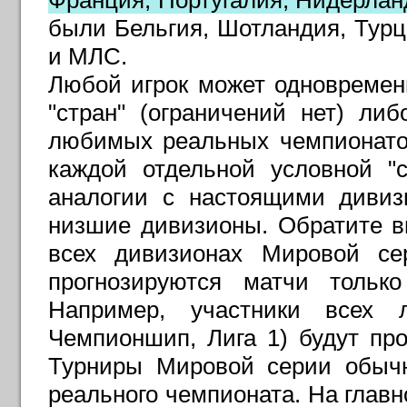
Франция, Португалия, Нидерлан
были Бельгия, Шотландия, Турц
и МЛС
.
Любой игрок может одновремен
"стран" (ограничений нет) ли
любимых реальных чемпионатов
каждой отдельной условной "
аналогии с настоящими дивиз
низшие дивизионы. Обратите в
всех дивизионах Мировой сер
прогнозируются матчи тольк
Например, участники всех л
Чемпионшип, Лига 1) будут пр
Турниры Мировой серии обычн
реального чемпионата. На глав