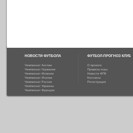
НОВОСТИ ФУТБОЛА
ФУТБОЛ-ПРОГНОЗ КЛУБ
Чемпионат Англии
О проекте
Чемпионат Германии
Правила игры
Чемпионат Испании
Новости ФПК
Чемпионат Италии
Контакты
Чемпионат России
Регистрация
Чемпионат Украины
Чемпионат Франции