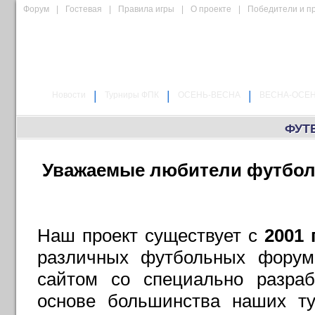
Форум
|
Гостевая
|
Правила игры
|
О проекте
|
Победители и п
|
|
|
Новости
Турниры ФПК
ОСЕНЬ-ВЕСНА
ВЕСНА-ОСЕ
ФУТ
Уважаемые любители футбола
Наш проект существует с
2001 
различных футбольных форума
сайтом со специально разра
основе большинства наших ту